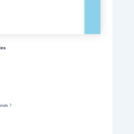
ales
riale ?