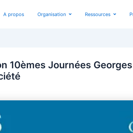
A propos
Organisation
Ressources
P
on 10èmes Journées Georges 
ciété