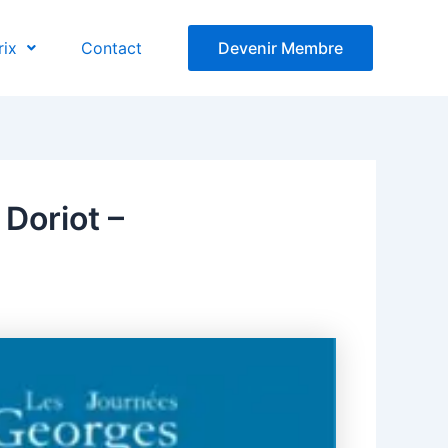
rix
Contact
Devenir Membre
Doriot –