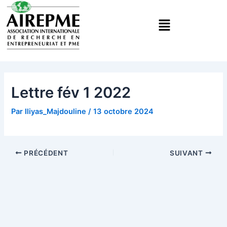
Aller
Navigation
Menu
au
des
contenu
articles
Lettre fév 1 2022
Par
Iliyas_Majdouline
/
13 octobre 2024
PRÉCÉDENT
SUIVANT