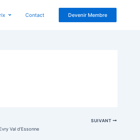
rix
Contact
Devenir Membre
SUIVANT
’Evry Val d’Essonne