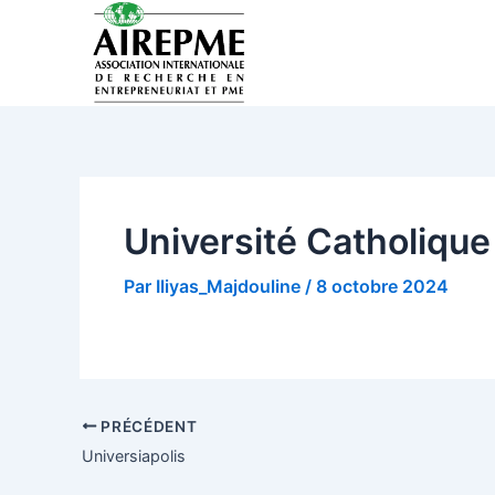
Aller
Navigation
au
des
contenu
articles
Université Catholique
Par
Iliyas_Majdouline
/
8 octobre 2024
PRÉCÉDENT
Universiapolis