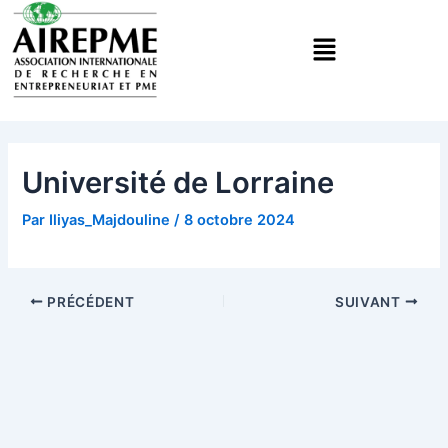
Aller
Navigation
Menu
au
des
contenu
articles
Université de Lorraine
Par
Iliyas_Majdouline
/
8 octobre 2024
PRÉCÉDENT
SUIVANT