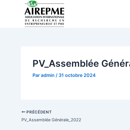
Aller
Navigation
au
des
contenu
articles
PV_Assemblée Génér
Par
admin
/
31 octobre 2024
PRÉCÉDENT
PV_Assemblée Générale_2022